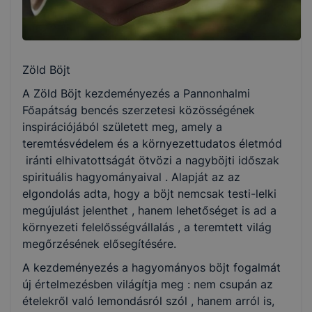
Zöld Böjt
A Zöld Böjt kezdeményezés a Pannonhalmi
Főapátság bencés szerzetesi közösségének
inspirációjából született meg, amely a
teremtésvédelem és a környezettudatos életmód
iránti elhivatottságát ötvözi a nagyböjti időszak
spirituális hagyományaival . Alapját az az
elgondolás adta, hogy a böjt nemcsak testi-lelki
megújulást jelenthet , hanem lehetőséget is ad a
környezeti felelősségvállalás , a teremtett világ
megőrzésének elősegítésére.
A kezdeményezés a hagyományos böjt fogalmát
új értelmezésben világítja meg : nem csupán az
ételekről való lemondásról szól , hanem arról is,