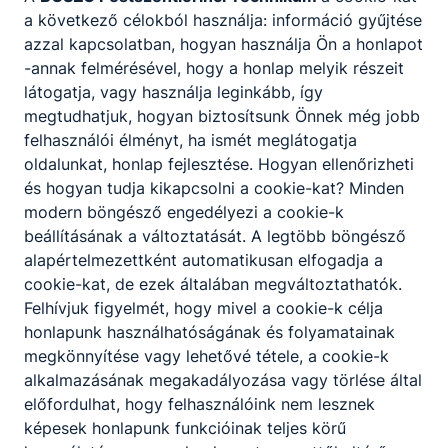
kínál, közösen kitűzött és megvalósított célok
a következő célokból használja: információ gyűjtése
elérése érdekében . A fenntarthatóság , az
azzal kapcsolatban, hogyan használja Ön a honlapot
egészséges életmód és a természet iránti
-annak felmérésével, hogy a honlap melyik részeit
tisztelet olyan összetartozó hármas, amely a jövő
látogatja, vagy használja leginkább, így
generációjára komoly hatást fog gyakorolni.
megtudhatjuk, hogyan biztosítsunk Önnek még jobb
felhasználói élményt, ha ismét meglátogatja
Az 5T mint edukációs program
oldalunkat, honlap fejlesztése. Hogyan ellenőrizheti
Az 5T nem csupán életmódbeli iránymutatás,
és hogyan tudja kikapcsolni a cookie-kat? Minden
hanem egy komplex edukációs program is, amely
modern böngésző engedélyezi a cookie-k
hozzájárul a környezeti tudatosság, a társadalmi
beállításának a változtatását. A legtöbb böngésző
felelősségvállalás és a fenntarthatósági ismeretek
alapértelmezettként automatikusan elfogadja a
terjesztéséhez . Az alapelvek oktatása és
cookie-kat, de ezek általában megváltoztathatók.
terjesztése segít a résztvevőknek felismerni a
Felhívjuk figyelmét, hogy mivel a cookie-k célja
saját fogyasztási szokásaik hatását, és arra
honlapunk használhatóságának és folyamatainak
ösztönöz, hogy mindannyiunk számára feladat a
megkönnyítése vagy lehetővé tétele, a cookie-k
környezetet óvó egyéni lépések megtétele.
alkalmazásának megakadályozása vagy törlése által
Az 5T program az elméleti tudás mellett
előfordulhat, hogy felhasználóink nem lesznek
gyakorlati tapasztalatokat is biztosít, például
képesek honlapunk funkcióinak teljes körű