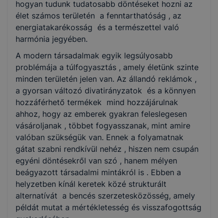
hogyan tudunk tudatosabb döntéseket hozni az
élet számos területén a fenntarthatóság , az
energiatakarékosság és a természettel való
harmónia jegyében.
A modern társadalmak egyik legsúlyosabb
problémája a túlfogyasztás , amely életünk szinte
minden területén jelen van. Az állandó reklámok ,
a gyorsan változó divatirányzatok és a könnyen
hozzáférhető termékek mind hozzájárulnak
ahhoz, hogy az emberek gyakran feleslegesen
vásároljanak , többet fogyasszanak, mint amire
valóban szükségük van. Ennek a folyamatnak
gátat szabni rendkívül nehéz , hiszen nem csupán
egyéni döntésekről van szó , hanem mélyen
beágyazott társadalmi mintákról is . Ebben a
helyzetben kínál keretek közé strukturált
alternatívát a bencés szerzetesközösség, amely
példát mutat a mértékletesség és visszafogottság