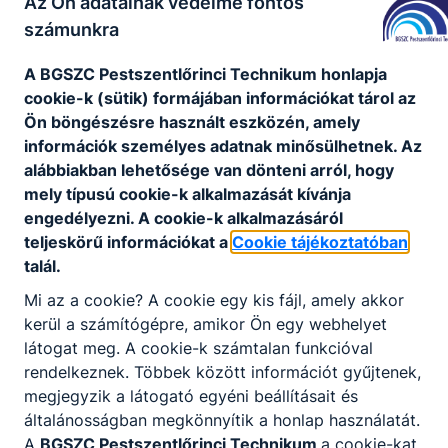
Az Ön adatainak védelme fontos
felelősségvállalás erősítése.
számunkra
Az 5T modell népszerűsítése a jövő generációja
A BGSZC Pestszentlőrinci Technikum honlapja
körében
cookie-k (sütik) formájában információkat tárol az
Kiemelten fontos, hogy a fiatal generáció
Ön böngészésre használt eszközén, amely
megismerje és kövesse az 5T alapelveit , mivel
információk személyes adatnak minősülhetnek. Az
ők alakítják a jövő társadalmát és döntéseik
alábbiakban lehetősége van dönteni arról, hogy
hosszú távon meghatározzák bolygónk sorsát . A
mely típusú cookie-k alkalmazását kívánja
fiatalok környezettudatos nevelése nem csupán a
engedélyezni. A cookie-k alkalmazásáról
természet értékeinek megőrzéséhez járul hozzá ,
teljeskörű információkat a
Cookie tájékoztatóban
hanem erősíti bennük a felelősségérzetet saját
talál.
jövőjük iránt is.
Mi az a cookie? A cookie egy kis fájl, amely akkor
Az 5T elveinek követése segít abban a
kerül a számítógépre, amikor Ön egy webhelyet
fiataloknak, hogy tudatosan használják és óvják a
látogat meg. A cookie-k számtalan funkcióval
környezetet . A Zöld Böjt alapelveit követve a
rendelkeznek. Többek között információt gyűjtenek,
tudatos fogyasztási szokások készséggé
megjegyzik a látogató egyéni beállításait és
válhatnak , amely hosszú évekre elkíséri őket . Az
általánosságban megkönnyítik a honlap használatát.
5T alapelvek gyakorlása közösségi élményeket is
A
BGSZC Pestszentlőrinci Technikum
a cookie-kat